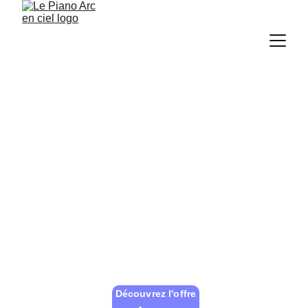
Découvrez le Piano Arc en Ciel
C’est une méthode de piano pour enfants 
(à partir de 4 ans environ), utilisable à 
l’aide d’un parent (musicien ou non 
musicien) ou d’un professeur.
Découvrez l'offre